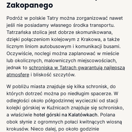
Zakopanego
Podróż w polskie Tatry można zorganizować nawet
jeśli nie posiadamy własnego środka transportu.
Tatrzańska stolica jest dobrze skomunikowana,
dzięki połączeniom kolejowym z Krakowa, a także
licznym liniom autobusowym i komunikacji busami.
Oczywiście, noclegi można zaplanować w mieście
lub okolicznych, malowniczych miejscowościach,
jednak to
schroniska w Tatrach gwarantują najlepszą
atmosferę
i bliskość szczytów.
W pobliżu miasta znajduje się kilka schronisk, do
których dotrzeć można po niedługim spacerze. W
odległości około półgodzinnej wycieczki od stacji
kolejki górskiej w Kuźnicach znajduje się schronisko,
a właściwie
hotel górski na Kalatówkach
. Polana
obok słynie z ogromnych połaci kwitnących wiosną
krokusów. Nieco dalej, po około godzinie